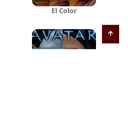
El Color
Avatar