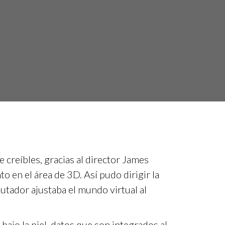
e creíbles, gracias al director James
o en el área de 3D. Así pudo dirigir la
utador ajustaba el mundo virtual al
 bajo la piel, datos que son integrados al