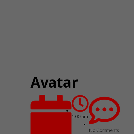
Avatar
1:00 am
No Comments