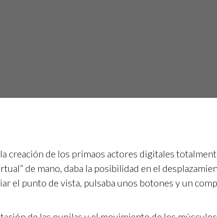
la creación de los primaos actores digitales totalment
tual” de mano, daba la posibilidad en el desplazamient
iar el punto de vista, pulsaba unos botones y un comp
latación de las pupilas y el movimiento de los músculos