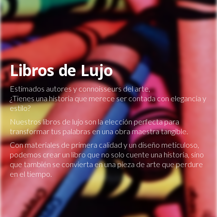
Libros de Lujo
Estimados autores y connoisseurs del arte,
¿Tienes una historia que merece ser contada con elegancia y
estilo?
Nuestros libros de lujo son la elección perfecta para
transformar tus palabras en una obra maestra tangible.
Con materiales de primera calidad y un diseño meticuloso,
podemos crear un libro que no solo cuente una historia, sino
que también se convierta en una pieza de arte que perdure
en el tiempo.