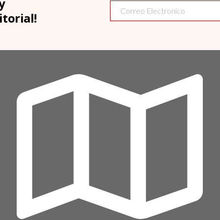
y
torial!